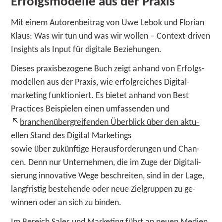
Erfolgsmodelle aus der Praxis
Mit einem Autoren­bei­trag von Uwe Lebok und Florian
Klaus: Was wir tun und was wir wollen – Context-driven
Insights als Input für digi­tale Beziehungen.
Dieses praxisbe­zo­ge­ne Buch zeigt an­hand von Er­folgs­­
mo­dellen aus der Praxis, wie er­folg­reiches Digital­­
marke­ting funktio­­niert. Es bietet an­hand von Best
Practices Bei­spielen einen um­­fassen­den und
branchen­­­über­­­grei­fen­den Über­­­blick über den aktu­
ellen Stand des Digital Marketings
sowie über zu­­künf­ti­ge Heraus­­for­derungen und Chan­
cen. Denn nur Unter­­nehmen, die im Zuge der Digi­ta­li­
sierung inno­­va­tive Wege be­­schrei­ten, sind in der Lage,
lang­­fristig be­­stehen­de oder neue Ziel­­gruppen zu ge­
winnen oder an sich zu binden.