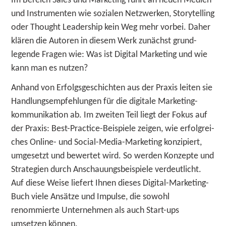
Im Bereich Sales und Marke­ting führt an neuen Me­dien
und In­stru­­men­ten wie so­zia­len Netz­werken, Story­­telling
oder Thought Leader­­ship kein Weg mehr vor­bei. Daher
klären die Autoren in die­sem Werk zu­nächst grund­­
legen­de Fra­gen wie: Was ist Di­gi­tal Marke­ting und wie
kann man es nutzen?
Anhand von Er­folgs­­ge­schich­ten aus der Praxis lei­ten sie
Hand­lungs­­em­pfeh­lun­gen für die di­gi­ta­le Mar­ke­ting­­
kommu­ni­ka­tion ab. Im zwei­ten Teil liegt der Fo­kus auf
der Pra­xis: Best-Practice-Bei­spiele zei­gen, wie er­folg­­rei­
ches On­line- und Social-Media-Marke­ting kon­zi­­piert,
um­­ge­setzt und be­­wer­tet wird. So werden Kon­zepte und
Strate­gien durch An­­schauungs­­bei­spiele ver­­deut­­licht.
Auf diese Weise lie­fert Ihnen die­ses Digital-Marke­ting-
Buch viele An­­sätze und Im­pulse, die so­wohl
renommier­te Unter­­nehmen als auch Start-ups
umsetzen können.